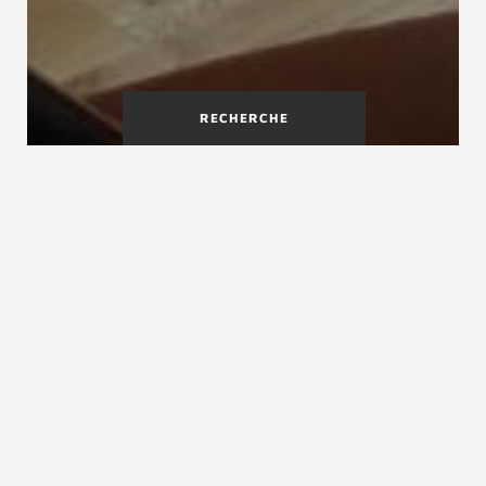
RECHERCHE
Créateur d'escalier dans le
Nord (59)
L
es Ateliers du Marais
vous proposent ses
services pour la fabrication d'escalier dans le
Nord (59). Que vous habitiez
Lille, Douai,
Roubaix
ou encore
Halluin
, les équipes de ce
partenaire Treppenmeister se déplacent partout
dans le département et dans la région afin de
vous rencontrer et de discuter de votre projet
d'escalier en bois afin de vous accompagner