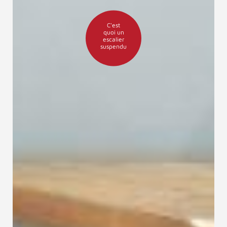
C'est
quoi un
escalier
suspendu