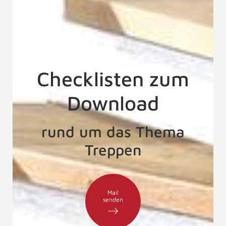
Checklisten zum
Download
rund um das Thema
Treppen
Mail
senden