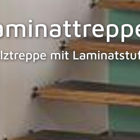
aminattrepp
lztreppe mit Laminatstu