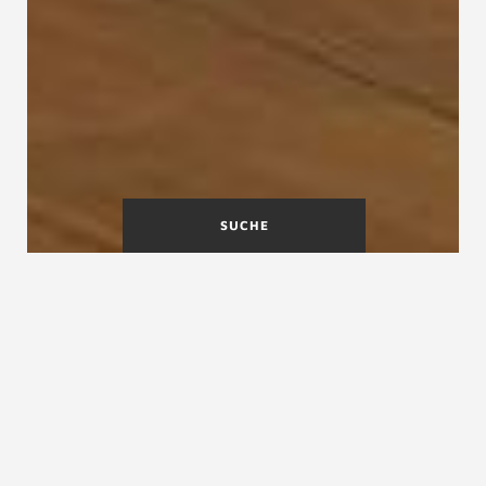
SUCHE
Treppentausch an einem Tag
Keine Angst vor Schmutz und hohen Kosten.
Weitere Informationen erfahren Sie in unserem
Film zum Treppentausch oder in der
Checkliste Treppentausch