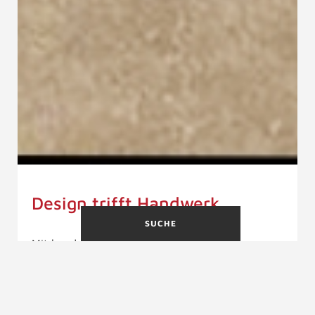
Design trifft Handwerk
SUCHE
Mit handwerklicher Präzision, individueller
Planung und einem feinen Gespür für Design
realisieren wir Lösungen, die sich harmonisch in
Ihre Architektur einfügen.