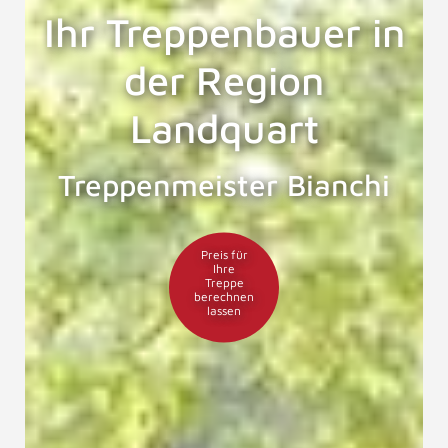
Ihr Treppenbauer in
der Region
Landquart
Treppenmeister Bianchi
Preis für
Ihre
Treppe
berechnen
lassen